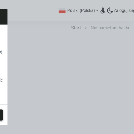
Polski (Polska)
Zaloguj się
Start
Nie pamiętam hasła
dę
ić