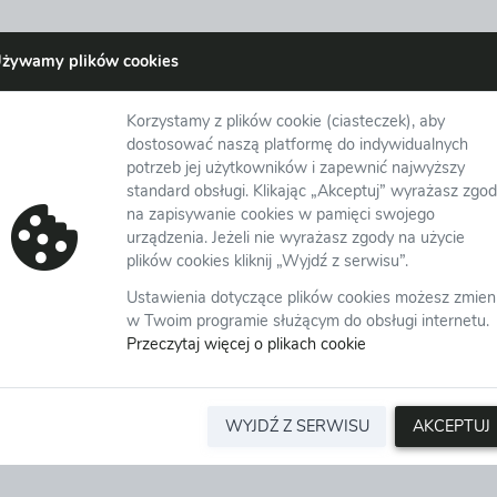
żywamy plików cookies
Korzystamy z plików cookie (ciasteczek), aby
dostosować naszą platformę do indywidualnych
potrzeb jej użytkowników i zapewnić najwyższy
standard obsługi. Klikając „Akceptuj” wyrażasz zgo
na zapisywanie cookies w pamięci swojego
urządzenia. Jeżeli nie wyrażasz zgody na użycie
Wyślij
plików cookies kliknij „Wyjdź z serwisu”.
Ustawienia dotyczące plików cookies możesz zmien
w Twoim programie służącym do obsługi internetu.
Przeczytaj więcej o plikach cookie
WYJDŹ Z SERWISU
AKCEPTUJ